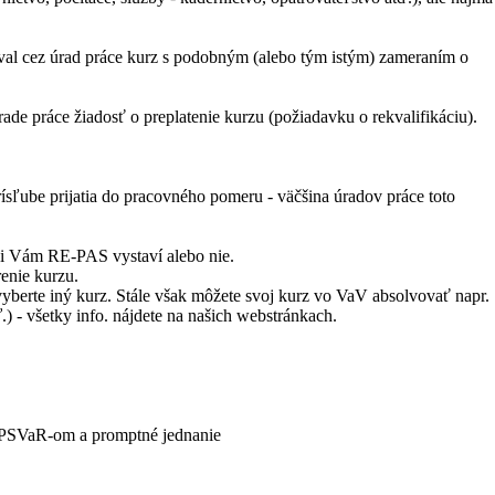
l cez úrad práce kurz s podobným (alebo tým istým) zameraním o
ade práce žiadosť o preplatenie kurzu (požiadavku o rekvalifikáciu).
sľube prijatia do pracovného pomeru - väčšina úradov práce toto
či Vám RE-PAS vystaví alebo nie.
enie kurzu.
erte iný kurz. Stále však môžete svoj kurz vo VaV absolvovať napr.
) - všetky info. nájdete na našich webstránkach.
v ÚPSVaR-om a promptné jednanie