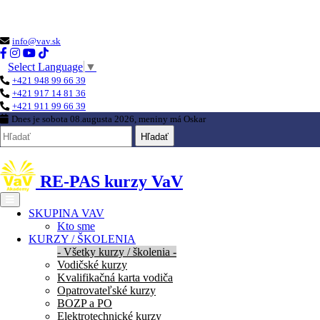
Loading...
info@vav.sk
Select Language
▼
+421 948 99 66 39
+421 917 14 81 36
+421 911 99 66 39
Dnes je
sobota 08.augusta 2026
, meniny má
Oskar
Hľadať
RE-PAS kurzy VaV
SKUPINA VAV
Kto sme
KURZY / ŠKOLENIA
- Všetky kurzy / školenia -
Vodičské kurzy
Kvalifikačná karta vodiča
Opatrovateľské kurzy
BOZP a PO
Elektrotechnické kurzy