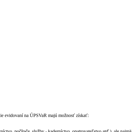
anie evidovaní na ÚPSVaR majú možnosť získať:
níctvo, počítače, služby - kaderníctvo, opatrovateľstvo atď.), ale najmä