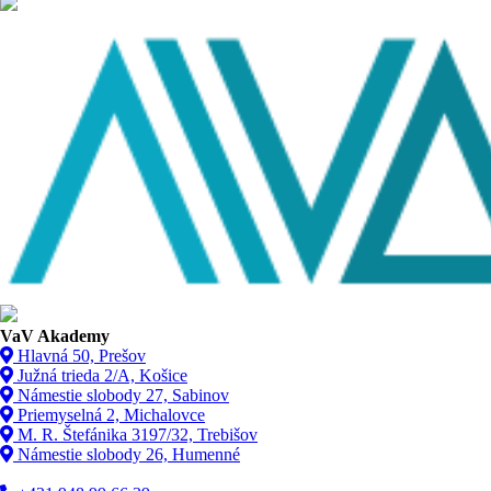
VaV Akademy
Hlavná 50, Prešov
Južná trieda 2/A, Košice
Námestie slobody 27, Sabinov
Priemyselná 2, Michalovce
M. R. Štefánika 3197/32, Trebišov
Námestie slobody 26, Humenné