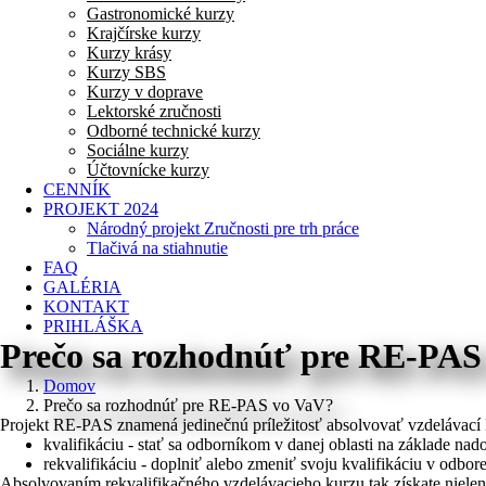
Gastronomické kurzy
Krajčírske kurzy
Kurzy krásy
Kurzy SBS
Kurzy v doprave
Lektorské zručnosti
Odborné technické kurzy
Sociálne kurzy
Účtovnícke kurzy
CENNÍK
PROJEKT 2024
Národný projekt Zručnosti pre trh práce
Tlačivá na stiahnutie
FAQ
GALÉRIA
KONTAKT
PRIHLÁŠKA
Prečo sa rozhodnúť pre RE-PAS
Domov
Prečo sa rozhodnúť pre RE-PAS vo VaV?
Projekt RE-PAS znamená jedinečnú príležitosť absolvovať vzdelávací
kvalifikáciu - stať sa odborníkom v danej oblasti na základe na
rekvalifikáciu - doplniť alebo zmeniť svoju kvalifikáciu v odbor
Absolvovaním rekvalifikačného vzdelávacieho kurzu tak získate nielen kv