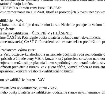
tartovať svoju kariéru.
svoj ÚPSVaR o úhradu ceny kurzu RE-PAS:
m o zamestnanie na ÚPSVaR, ktorý za posledných 5 rokov neabsolvova
lifikácie - VaV.
ný kurz min. 14 dní pred otvorením kurzu. Následne podajte na vašom úr
vyhlásenie
anie na rekvalifikáciu + ČESTNÉ VYHLÁSENIE
níme ČASŤ B: Potvrdenie poskytovateľa požadovanej rekvalifikácie.
e zamestnávateľa) ČASŤ C: Potvrdenie zamestnávateľa o predbežnom prí
.
d začiatkom Vášho kurzu.
ce Vašu požiadavku zhodnotí a na základe účelnosti vydá rozhodnutie 
ísľub o úhrade ceny Vášho kurzu, ktorý prinesiete so sebou na otvor
e sa o možnosti preplatenia kurzu s podobným zameraním alebo si vyb
možnosti preplatenia kurzov VaV (Foto súťaž, Vymeň príbeh za kurz atď.
o úspešnom ukončení Vášho rekvalifikačného kurzu:
om rekvalifikácie, kurzu - VaV
ovateľovi rekvalifikácie, kurzu - VaV.
dčeného poskytovateľa rekvalifikácie, dodržanie stanovených termíno