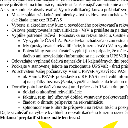
nové príležitosti na trhu práce, môžete si ľahšie nájsť zamestnanie a naš
Ak sa rozhodnete absolvovať aj Vy rekvalifikačný kurz a požiadať 
Musíte spĺňať základné podmienky - byť evidovaným uchádzačo
aké žiada teraz cez RE-PAS
Vyberte si akreditovaný kurz u osvedčeného poskytovateľa rekva
Oslovte poskytovateľa rekvalifikácie - VaV a prihláste sa na da
Vyplňte potrebné tlačivá - Požiadavka na rekvalifikáciu, Čestné 
Vy vyplníte ČASŤ A: Požiadavka uchádzača o zamestn
My (poskytovateľ rekvalifikácie, kurzu - VaV) Vám vypl
Potenciálny zamestnávateľ vyplní (iba v prípade, že mát
tlačivo ani nevyžaduje (informujte sa na svojom ÚPSVaR)
Odovzdajte vyplnené tlačivá najneskôr 14 kalendárnych dní pre
Počkajte v stanovenej lehote na rozhodnutie ÚPSVaR - úrad prá
Po schválení Vašej požiadavky Vám ÚPSVaR vystaví RE-PAS - pr
ak Vám ÚPSVaR požiadavku o RE-PAS neschválil informujt
aj na splátky bez navýšenia, využiť aktuálne akcie alebo 
Doručte potrebné tlačivá na svoj úrad práce - do 15-tich dní p
doklad o ukončení rekvalifikácie
faktúru, resp. iný účtovný doklad vystavený poskytovateľ
žiadosť o úhradu príspevku na rekvalifikáciu
splnomocnenie k úhrade príspevku na rekvalifikáciu poskyt
Dajte si záležať na výbere kvalitného rekvalifikačného kurzu u osve
Možnosť preplatiť si kurz máte len teraz!