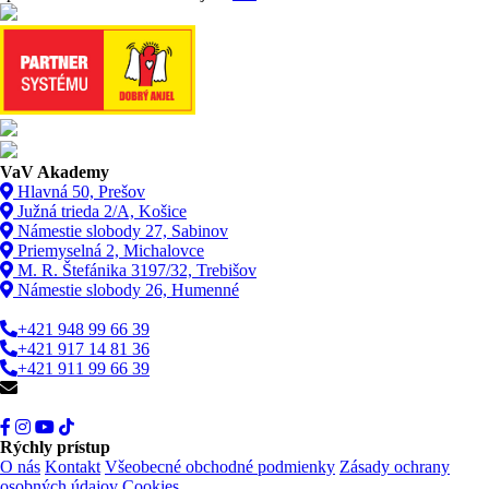
VaV Akademy
Hlavná 50, Prešov
Južná trieda 2/A, Košice
Námestie slobody 27, Sabinov
Priemyselná 2, Michalovce
M. R. Štefánika 3197/32, Trebišov
Námestie slobody 26, Humenné
+421 948 99 66 39
+421 917 14 81 36
+421 911 99 66 39
info@vav.sk
Rýchly prístup
O nás
Kontakt
Všeobecné obchodné podmienky
Zásady ochrany
osobných údajov
Cookies