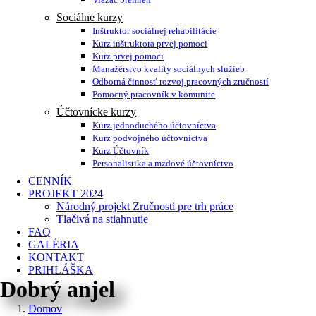
Sociálne kurzy
Inštruktor sociálnej rehabilitácie
Kurz inštruktora prvej pomoci
Kurz prvej pomoci
Manažérstvo kvality sociálnych služieb
Odborná činnosť rozvoj pracovných zručností
Pomocný pracovník v komunite
Účtovnícke kurzy
Kurz jednoduchého účtovníctva
Kurz podvojného účtovníctva
Kurz Účtovník
Personalistika a mzdové účtovníctvo
CENNÍK
PROJEKT 2024
Národný projekt Zručnosti pre trh práce
Tlačivá na stiahnutie
FAQ
GALÉRIA
KONTAKT
PRIHLÁŠKA
Dobrý anjel
Domov