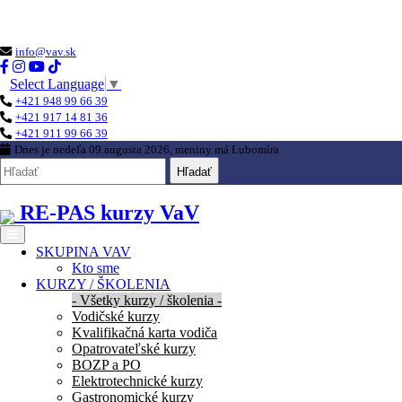
Loading...
info@vav.sk
Select Language
▼
+421 948 99 66 39
+421 917 14 81 36
+421 911 99 66 39
Dnes je
nedeľa 09.augusta 2026
, meniny má
Lubomíra
Hľadať
RE-PAS kurzy VaV
SKUPINA VAV
Kto sme
KURZY / ŠKOLENIA
- Všetky kurzy / školenia -
Vodičské kurzy
Kvalifikačná karta vodiča
Opatrovateľské kurzy
BOZP a PO
Elektrotechnické kurzy
Gastronomické kurzy