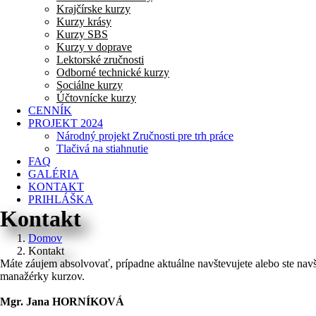
Krajčírske kurzy
Kurzy krásy
Kurzy SBS
Kurzy v doprave
Lektorské zručnosti
Odborné technické kurzy
Sociálne kurzy
Účtovnícke kurzy
CENNÍK
PROJEKT 2024
Národný projekt Zručnosti pre trh práce
Tlačivá na stiahnutie
FAQ
GALÉRIA
KONTAKT
PRIHLÁŠKA
Kontakt
Domov
Kontakt
Máte záujem absolvovať, prípadne aktuálne navštevujete alebo ste nav
manažérky kurzov.
Mgr. Jana HORNÍKOVÁ