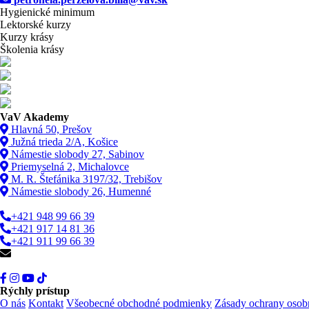
Hygienické minimum
Lektorské kurzy
Kurzy krásy
Školenia krásy
VaV Akademy
Hlavná 50, Prešov
Južná trieda 2/A, Košice
Námestie slobody 27, Sabinov
Priemyselná 2, Michalovce
M. R. Štefánika 3197/32, Trebišov
Námestie slobody 26, Humenné
+421 948 99 66 39
+421 917 14 81 36
+421 911 99 66 39
info@vav.sk
Rýchly prístup
O nás
Kontakt
Všeobecné obchodné podmienky
Zásady ochrany osob