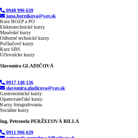
0948 996 639
jana.hornikova@vav.sk
Kurz BOZP a PO
Elektrotechnické kurzy
Masérské kurzy
Odborné technické kurzy
Počítačové kurzy
Kurz SBS
Účtovnícke kurzy
Slavomíra GLADIČOVÁ
0917 148 136
slavomira.gladicova@vav.sk
Gastronomické kurzy
Opatrovateľské kurzy
Kurzy fotografovania
Sociálne kurzy
Ing. Petronela PERŽEĽOVÁ BILLÁ
0911 996 639
petronela.perzelova.billa@vav.sk