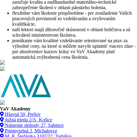
zaručuje kvalitu a nadštandardné materiálno-technické
zabezpečenie školení v oblasti pánskeho holenia,
flexibilne vám školenie prispôsobíme - pre zosúladenie Vašich
pracovných povinností so vzdelávaním a zvyšovaním
kvalifikácie,
naši lektori majú dlhoročné skúsenosti v oblasti holičstva a sú
schválení ministerstvom školstva,
ponúkame vám kvalitné vzdelávanie orientované na prax za
výhodné ceny, na ktoré si môžete navyše uplatniť viacero zliav -
pre absolventov kurzov krásy vo VaV Akademy platí
automatická zvýhodnená cena školenia.
VaV Akademy
Hlavná 50, Prešov
Južná trieda 2/A, Košice
Námestie slobody 27, Sabinov
Priemyselná 2, Michalovce
M. R. Štefánika 3197/32, Trebišov