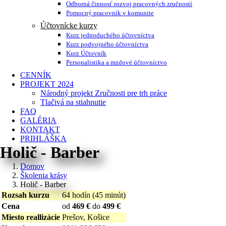
Odborná činnosť rozvoj pracovných zručností
Pomocný pracovník v komunite
Účtovnícke kurzy
Kurz jednoduchého účtovníctva
Kurz podvojného účtovníctva
Kurz Účtovník
Personalistika a mzdové účtovníctvo
CENNÍK
PROJEKT 2024
Národný projekt Zručnosti pre trh práce
Tlačivá na stiahnutie
FAQ
GALÉRIA
KONTAKT
PRIHLÁŠKA
Holič - Barber
Domov
Školenia krásy
Holič - Barber
Rozsah kurzu
64 hodín (45 minút)
Cena
od
469 €
do
499 €
Miesto reallizácie
Prešov, Košice