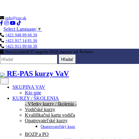
Loading...
info@vav.sk
Select Language
▼
+421 948 99 66 39
+421 917 14 81 36
+421 911 99 66 39
Dnes je
piatok 07.augusta 2026
, meniny má
Štefánia
Hľadať
RE-PAS kurzy VaV
SKUPINA VAV
Kto sme
KURZY / ŠKOLENIA
- Všetky kurzy / školenia -
Vodičské kurzy
Kvalifikačná karta vodiča
Opatrovateľské kurzy
Opatrovateľský kurz
BOZP a PO