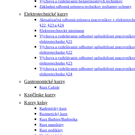
Výchova a vzdelávanie bezpečnostných technikov
Základná odborná príprava technikov požiarnej ochrany
Elektrotechnické kurzy
Aktualizačná odborná príprava pracovníkov v elektrotech
§22, §23 a §24
Elektrotechnické minimum
Výchova a vzdelávanie odbornej spôsobilosti pracovníko
elektrotechnike §21
Výchova a vzdelávanie odbornej spôsobilosti pracovníko
elektrotechnike §22
Výchova a vzdelávanie odbornej spôsobilosti pracovníko
elektrotechnike §23
Výchova a vzdelávanie odbornej spôsobilosti pracovníko
elektrotechnike §24
Gastronomické kurzy
Kurz Cukrár
Krajčírske kurzy
Kurzy krásy
Kadernícky kurz
Kozmetický kurz
Kurz Barbier/Barbierka
Kurz manikúry
Kurz pedikúry