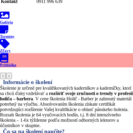
Kontakt
0911 996 639
Galéria
Termíny
Zľavy
Prihláška
‹
›
Informácie o školení
Školenie je určené pre kvalifikovaných kaderníkov a kaderníčky, ktorí
sa chcú ďalej vzdelávať a
rozšíriť svoje zručnosti o trendy v profesii
holiča – barbera
. V cene školenia Holič - Barber je zahrnutý materiál
potrebný na výučbu. Absolvovaním školenia získate certifikát
potvrdzujúci rozšírenie Vašej kvalifikácie o oblasť pánskeho holenia.
Rozsah školenia je 64 vyučovacích hodín, t.j. 8 dní intenzívneho
školenia – 1-6x týždenne podľa možností odborných lektorov a
účastníkov v skupine.
Čo sa na školení naučíte?