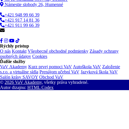
Námestie slobody 26, Humenné
+421 948 99 66 39
+421 917 14 81 36
+421 911 99 66 39
info@vav.sk
Rýchly prístup
O nás
Kontakt
Všeobecné obchodné podmienky
Zásady ochrany
osobných údajov
Cookies
Ďalšie služby
VaV Akademy
Kurz prvej pomoci VaV
Autoškola VaV
Založenie
s.r.o. a virtuálne sídla
Prenájom učební VaV
Jazyková škola VaV
Salón krásy SAVOY
Obchod VaV
©
2026 VaV Akademy
, všetky práva vyhradené.
Autor dizajnu:
HTML Codex