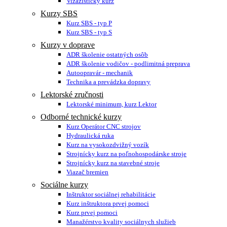
Vizážistický kurz
Kurzy SBS
Kurz SBS - typ P
Kurz SBS - typ S
Kurzy v doprave
ADR školenie ostatných osôb
ADR školenie vodičov - podlimitná preprava
Autoopravár - mechanik
Technika a prevádzka dopravy
Lektorské zručnosti
Lektorské minimum, kurz Lektor
Odborné technické kurzy
Kurz Operátor CNC strojov
Hydraulická ruka
Kurz na vysokozdvižný vozík
Strojnícky kurz na poľnohospodárske stroje
Strojnícky kurz na stavebné stroje
Viazač bremien
Sociálne kurzy
Inštruktor sociálnej rehabilitácie
Kurz inštruktora prvej pomoci
Kurz prvej pomoci
Manažérstvo kvality sociálnych služieb