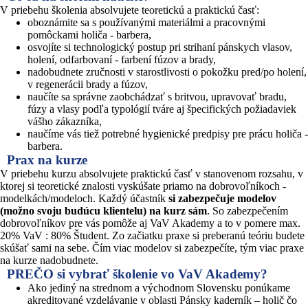
V priebehu školenia absolvujete teoretickú a praktickú časť:
oboznámite sa s používanými materiálmi a pracovnými
pomôckami holiča - barbera,
osvojíte si technologický postup pri strihaní pánskych vlasov,
holení, odfarbovaní - farbení fúzov a brady,
nadobudnete zručnosti v starostlivosti o pokožku pred/po holení,
v regenerácii brady a fúzov,
naučíte sa správne zaobchádzať s britvou, upravovať bradu,
fúzy a vlasy podľa typológií tváre aj špecifických požiadaviek
vášho zákazníka,
naučíme vás tiež potrebné hygienické predpisy pre prácu holiča -
barbera.
Prax na kurze
V priebehu kurzu absolvujete praktickú časť v stanovenom rozsahu, v
ktorej si teoretické znalosti vyskúšate priamo na dobrovoľníkoch -
modelkách/modeloch. Každý účastník
si zabezpečuje modelov
(možno svoju budúcu klientelu) na kurz sám
. So zabezpečením
dobrovoľníkov pre vás pomôže aj VaV Akademy a to v pomere max.
20% VaV : 80% Študent. Zo začiatku praxe si preberanú teóriu budete
skúšať sami na sebe. Čím viac modelov si zabezpečíte, tým viac praxe
na kurze nadobudnete.
PREČO si vybrať školenie vo VaV Akademy?
Ako jediný na strednom a východnom Slovensku ponúkame
akreditované vzdelávanie v oblasti Pánsky kaderník – holič čo