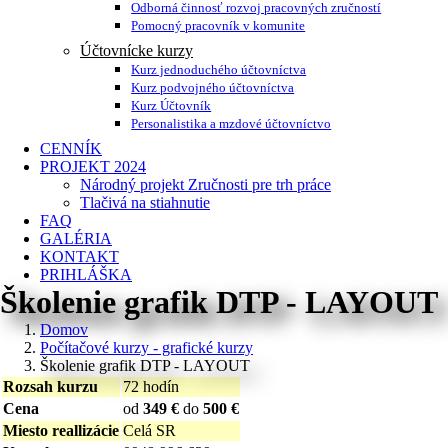
Odborná činnosť rozvoj pracovných zručností
Pomocný pracovník v komunite
Účtovnícke kurzy
Kurz jednoduchého účtovníctva
Kurz podvojného účtovníctva
Kurz Účtovník
Personalistika a mzdové účtovníctvo
CENNÍK
PROJEKT 2024
Národný projekt Zručnosti pre trh práce
Tlačivá na stiahnutie
FAQ
GALÉRIA
KONTAKT
PRIHLÁŠKA
Školenie grafik DTP - LAYOUT
Domov
Počítačové kurzy - grafické kurzy
Školenie grafik DTP - LAYOUT
Rozsah kurzu
72 hodín
Cena
od
349 €
do
500 €
Miesto reallizácie
Celá SR