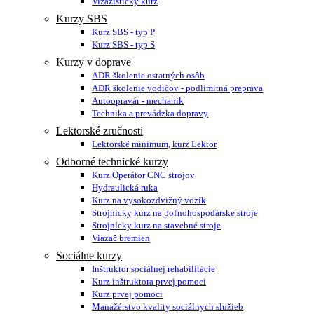
Vizážistický kurz
Kurzy SBS
Kurz SBS - typ P
Kurz SBS - typ S
Kurzy v doprave
ADR školenie ostatných osôb
ADR školenie vodičov - podlimitná preprava
Autoopravár - mechanik
Technika a prevádzka dopravy
Lektorské zručnosti
Lektorské minimum, kurz Lektor
Odborné technické kurzy
Kurz Operátor CNC strojov
Hydraulická ruka
Kurz na vysokozdvižný vozík
Strojnícky kurz na poľnohospodárske stroje
Strojnícky kurz na stavebné stroje
Viazač bremien
Sociálne kurzy
Inštruktor sociálnej rehabilitácie
Kurz inštruktora prvej pomoci
Kurz prvej pomoci
Manažérstvo kvality sociálnych služieb