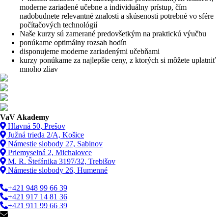
moderne zariadené učebne a individuálny prístup, čím
nadobudnete relevantné znalosti a skúsenosti potrebné vo sfére
počítačových technológií
Naše kurzy sú zamerané predovšetkým na praktickú výučbu
ponúkame optimálny rozsah hodín
disponujeme moderne zariadenými učebňami
kurzy ponúkame za najlepšie ceny, z ktorých si môžete uplatniť
mnoho zliav
VaV Akademy
Hlavná 50, Prešov
Južná trieda 2/A, Košice
Námestie slobody 27, Sabinov
Priemyselná 2, Michalovce
M. R. Štefánika 3197/32, Trebišov
Námestie slobody 26, Humenné
+421 948 99 66 39
+421 917 14 81 36
+421 911 99 66 39
info@vav.sk