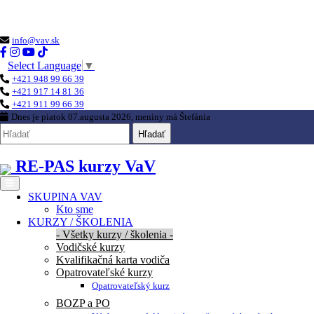
Loading...
info@vav.sk
Select Language
▼
+421 948 99 66 39
+421 917 14 81 36
+421 911 99 66 39
Dnes je
piatok 07.augusta 2026
, meniny má
Štefánia
Hľadať
RE-PAS kurzy VaV
SKUPINA VAV
Kto sme
KURZY / ŠKOLENIA
- Všetky kurzy / školenia -
Vodičské kurzy
Kvalifikačná karta vodiča
Opatrovateľské kurzy
Opatrovateľský kurz
BOZP a PO