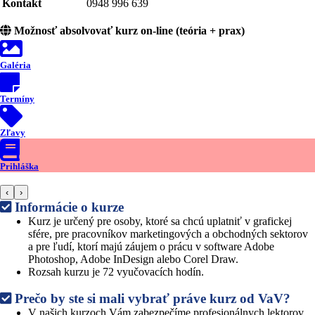
Kontakt
0948 996 639
Možnosť absolvovať kurz on-line (teória + prax)
Galéria
Termíny
Zľavy
Prihláška
‹
›
Informácie o kurze
Kurz je určený pre osoby, ktoré sa chcú uplatniť v grafickej
sfére, pre pracovníkov marketingových a obchodných sektorov
a pre ľudí, ktorí majú záujem o prácu v software Adobe
Photoshop, Adobe InDesign alebo Corel Draw.
Rozsah kurzu je 72 vyučovacích hodín.
Prečo by ste si mali vybrať práve kurz od VaV?
V našich kurzoch Vám zabezpečíme profesionálnych lektorov,