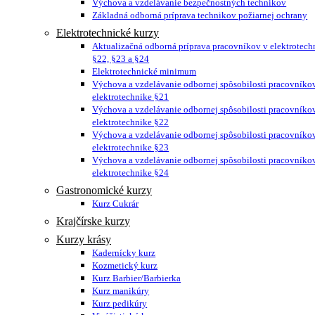
Výchova a vzdelávanie bezpečnostných technikov
Základná odborná príprava technikov požiarnej ochrany
Elektrotechnické kurzy
Aktualizačná odborná príprava pracovníkov v elektrotech
§22, §23 a §24
Elektrotechnické minimum
Výchova a vzdelávanie odbornej spôsobilosti pracovníko
elektrotechnike §21
Výchova a vzdelávanie odbornej spôsobilosti pracovníko
elektrotechnike §22
Výchova a vzdelávanie odbornej spôsobilosti pracovníko
elektrotechnike §23
Výchova a vzdelávanie odbornej spôsobilosti pracovníko
elektrotechnike §24
Gastronomické kurzy
Kurz Cukrár
Krajčírske kurzy
Kurzy krásy
Kadernícky kurz
Kozmetický kurz
Kurz Barbier/Barbierka
Kurz manikúry
Kurz pedikúry