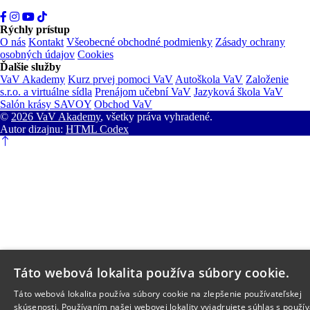
Rýchly prístup
O nás
Kontakt
Všeobecné obchodné podmienky
Zásady ochrany
osobných údajov
Cookies
Ďalšie služby
VaV Akademy
Kurz prvej pomoci VaV
Autoškola VaV
Založenie
s.r.o. a virtuálne sídla
Prenájom učební VaV
Jazyková škola VaV
Salón krásy SAVOY
Obchod VaV
©
2026 VaV Akademy
, všetky práva vyhradené.
Autor dizajnu:
HTML Codex
Táto webová lokalita používa súbory cookie.
Táto webová lokalita používa súbory cookie na zlepšenie používateľskej
skúsenosti. Používaním našej webovej lokality vyjadrujete súhlas s použí