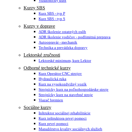
Vizážistický kurz
Kurzy SBS
Kurz SBS - typ P
Kurz SBS - typ S
Kurzy v doprave
ADR školenie ostatných osôb
ADR školenie vodičov - podlimitná preprava
Autoopravár - mechanik
Technika a prevádzka dopravy
Lektorské zručnosti
Lektorské minimum, kurz Lektor
Odborné technické kurzy
Kurz Operátor CNC strojov
Hydraulická ruka
Kurz na vysokozdvižný vozík
Strojnícky kurz na poľnohospodárske stroje
Strojnícky kurz na stavebné stroje
Viazač bremien
Sociálne kurzy
Inštruktor sociálnej rehabilitácie
Kurz inštruktora prvej pomoci
Kurz prvej pomoci
Manažérstvo kvality sociálnych služieb