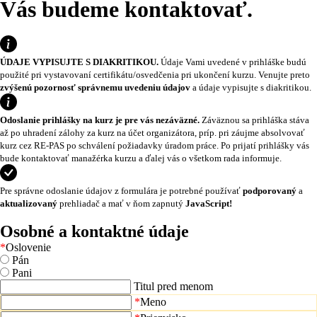
Vás budeme kontaktovať.
ÚDAJE VYPISUJTE S DIAKRITIKOU.
Údaje Vami uvedené v prihláške budú
použité pri vystavovaní certifikátu/osvedčenia pri ukončení kurzu. Venujte preto
zvýšenú pozornosť správnemu uvedeniu údajov
a údaje vypisujte s diakritikou.
Odoslanie prihlášky na kurz je pre vás nezáväzné.
Záväznou sa prihláška stáva
až po uhradení zálohy za kurz na účet organizátora, príp. pri záujme absolvovať
kurz cez RE-PAS po schválení požiadavky úradom práce. Po prijatí prihlášky vás
bude kontaktovať manažérka kurzu a ďalej vás o všetkom rada informuje.
Pre správne odoslanie údajov z formulára je potrebné používať
podporovaný
a
aktualizovaný
prehliadač a mať v ňom zapnutý
JavaScript!
Osobné a kontaktné údaje
*
Oslovenie
Pán
Pani
Titul pred menom
*
Meno