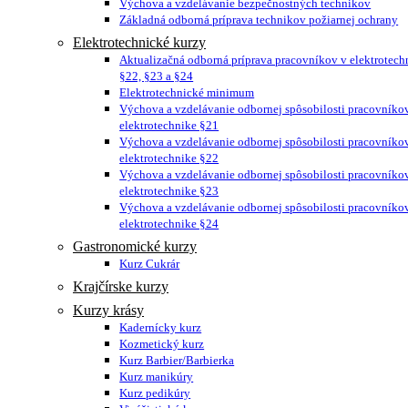
Výchova a vzdelávanie bezpečnostných technikov
Základná odborná príprava technikov požiarnej ochrany
Elektrotechnické kurzy
Aktualizačná odborná príprava pracovníkov v elektrotech
§22, §23 a §24
Elektrotechnické minimum
Výchova a vzdelávanie odbornej spôsobilosti pracovníko
elektrotechnike §21
Výchova a vzdelávanie odbornej spôsobilosti pracovníko
elektrotechnike §22
Výchova a vzdelávanie odbornej spôsobilosti pracovníko
elektrotechnike §23
Výchova a vzdelávanie odbornej spôsobilosti pracovníko
elektrotechnike §24
Gastronomické kurzy
Kurz Cukrár
Krajčírske kurzy
Kurzy krásy
Kadernícky kurz
Kozmetický kurz
Kurz Barbier/Barbierka
Kurz manikúry
Kurz pedikúry