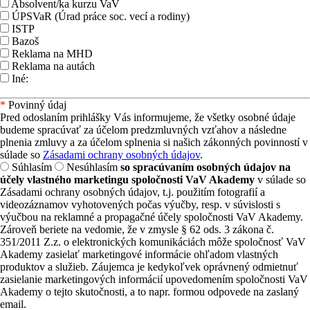
Absolvent/ka kurzu VaV
ÚPSVaR (Úrad práce soc. vecí a rodiny)
ISTP
Bazoš
Reklama na MHD
Reklama na autách
Iné:
*
Povinný údaj
Pred odoslaním prihlášky Vás informujeme, že všetky osobné údaje
budeme spracúvať za účelom predzmluvných vzťahov a následne
plnenia zmluvy a za účelom splnenia si našich zákonných povinností v
súlade so
Zásadami ochrany osobných údajov
.
Súhlasím
Nesúhlasím
so spracúvaním osobných údajov na
účely vlastného marketingu spoločnosti VaV Akademy
v súlade so
Zásadami ochrany osobných údajov, t.j. použitím fotografií a
videozáznamov vyhotovených počas výučby, resp. v súvislosti s
výučbou na reklamné a propagačné účely spoločnosti VaV Akademy.
Zároveň beriete na vedomie, že v zmysle § 62 ods. 3 zákona č.
351/2011 Z.z. o elektronických komunikáciách môže spoločnosť VaV
Akademy zasielať marketingové informácie ohľadom vlastných
produktov a služieb. Záujemca je kedykoľvek oprávnený odmietnuť
zasielanie marketingových informácií upovedomením spoločnosti VaV
Akademy o tejto skutočnosti, a to napr. formou odpovede na zaslaný
email.