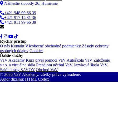
Námestie slobody 26, Humenné
+421 948 99 66 39
+421 917 14 81 36
+421 911 99 66 39
info@vav.sk
Rýchly prístup
O nás
Kontakt
Všeobecné obchodné podmienky
Zásady ochrany
osobných údajov
Cookies
Ďalšie služby
VaV Akademy
Kurz prvej pomoci VaV
Autoškola VaV
Založenie
s.r.o. a virtuálne sídla
Prenájom učební VaV
Jazyková škola VaV
Salón krásy SAVOY
Obchod VaV
©
2026 VaV Akademy
, všetky práva vyhradené.
Autor dizajnu:
HTML Codex