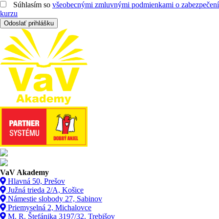
Súhlasím so
všeobecnými zmluvnými podmienkami o zabezpečení
kurzu
Odoslať prihlášku
VaV Akademy
Hlavná 50, Prešov
Južná trieda 2/A, Košice
Námestie slobody 27, Sabinov
Priemyselná 2, Michalovce
M. R. Štefánika 3197/32, Trebišov