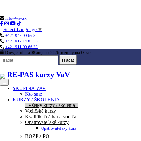
Loading...
info@vav.sk
Select Language
▼
+421 948 99 66 39
+421 917 14 81 36
+421 911 99 66 39
Dnes je
sobota 08.augusta 2026
, meniny má
Oskar
Hľadať
RE-PAS kurzy VaV
SKUPINA VAV
Kto sme
KURZY / ŠKOLENIA
- Všetky kurzy / školenia -
Vodičské kurzy
Kvalifikačná karta vodiča
Opatrovateľské kurzy
Opatrovateľský kurz
BOZP a PO