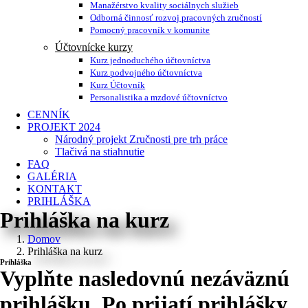
Manažérstvo kvality sociálnych služieb
Odborná činnosť rozvoj pracovných zručností
Pomocný pracovník v komunite
Účtovnícke kurzy
Kurz jednoduchého účtovníctva
Kurz podvojného účtovníctva
Kurz Účtovník
Personalistika a mzdové účtovníctvo
CENNÍK
PROJEKT 2024
Národný projekt Zručnosti pre trh práce
Tlačivá na stiahnutie
FAQ
GALÉRIA
KONTAKT
PRIHLÁŠKA
Prihláška na kurz
Domov
Prihláška na kurz
Prihláška
Vyplňte nasledovnú nezáväznú
prihlášku. Po prijatí prihlášky