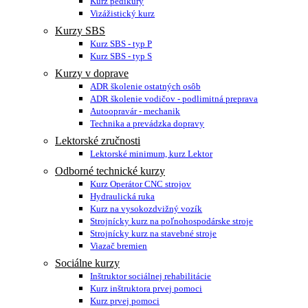
Kurz pedikúry
Vizážistický kurz
Kurzy SBS
Kurz SBS - typ P
Kurz SBS - typ S
Kurzy v doprave
ADR školenie ostatných osôb
ADR školenie vodičov - podlimitná preprava
Autoopravár - mechanik
Technika a prevádzka dopravy
Lektorské zručnosti
Lektorské minimum, kurz Lektor
Odborné technické kurzy
Kurz Operátor CNC strojov
Hydraulická ruka
Kurz na vysokozdvižný vozík
Strojnícky kurz na poľnohospodárske stroje
Strojnícky kurz na stavebné stroje
Viazač bremien
Sociálne kurzy
Inštruktor sociálnej rehabilitácie
Kurz inštruktora prvej pomoci
Kurz prvej pomoci