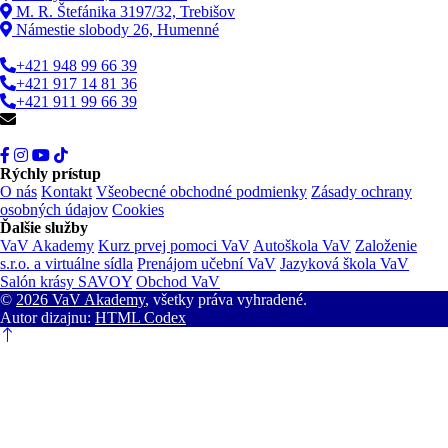
M. R. Štefánika 3197/32, Trebišov
Námestie slobody 26, Humenné
+421 948 99 66 39
+421 917 14 81 36
+421 911 99 66 39
info@vav.sk
Rýchly prístup
O nás
Kontakt
Všeobecné obchodné podmienky
Zásady ochrany
osobných údajov
Cookies
Ďalšie služby
VaV Akademy
Kurz prvej pomoci VaV
Autoškola VaV
Založenie
s.r.o. a virtuálne sídla
Prenájom učební VaV
Jazyková škola VaV
Salón krásy SAVOY
Obchod VaV
©
2026 VaV Akademy
, všetky práva vyhradené.
Autor dizajnu:
HTML Codex