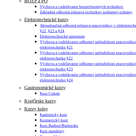
BOZP a PO
Výchova a vzdelávanie bezpečnostných technikov
Základná odborná príprava technikov požiarnej ochrany
Elektrotechnické kurzy
Aktualizačná odborná príprava pracovníkov v elektrotech
§22, §23 a §24
Elektrotechnické minimum
Výchova a vzdelávanie odbornej spôsobilosti pracovníko
elektrotechnike §21
Výchova a vzdelávanie odbornej spôsobilosti pracovníko
elektrotechnike §22
Výchova a vzdelávanie odbornej spôsobilosti pracovníko
elektrotechnike §23
Výchova a vzdelávanie odbornej spôsobilosti pracovníko
elektrotechnike §24
Gastronomické kurzy
Kurz Cukrár
Krajčírske kurzy
Kurzy krásy
Kadernícky kurz
Kozmetický kurz
Kurz Barbier/Barbierka
Kurz manikúry