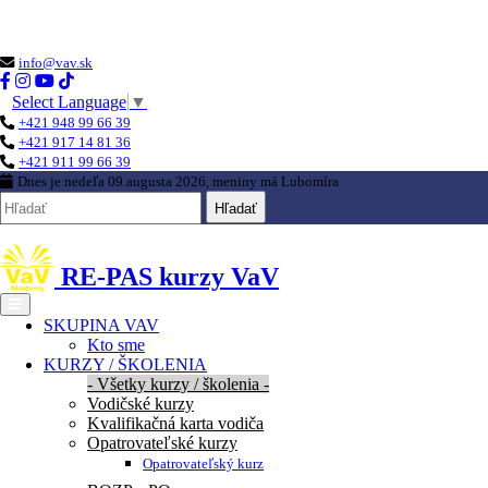
Loading...
info@vav.sk
Select Language
▼
+421 948 99 66 39
+421 917 14 81 36
+421 911 99 66 39
Dnes je
nedeľa 09.augusta 2026
, meniny má
Lubomíra
Hľadať
RE-PAS kurzy VaV
SKUPINA VAV
Kto sme
KURZY / ŠKOLENIA
- Všetky kurzy / školenia -
Vodičské kurzy
Kvalifikačná karta vodiča
Opatrovateľské kurzy
Opatrovateľský kurz