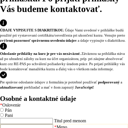
Vás budeme kontaktovať.
ÚDAJE VYPISUJTE S DIAKRITIKOU.
Údaje Vami uvedené v prihláške budú
použité pri vystavovaní certifikátu/osvedčenia pri ukončení kurzu. Venujte preto
zvýšenú pozornosť správnemu uvedeniu údajov
a údaje vypisujte s diakritikou.
Odoslanie prihlášky na kurz je pre vás nezáväzné.
Záväznou sa prihláška stáva
až po uhradení zálohy za kurz na účet organizátora, príp. pri záujme absolvovať
kurz cez RE-PAS po schválení požiadavky úradom práce. Po prijatí prihlášky vás
bude kontaktovať manažérka kurzu a ďalej vás o všetkom rada informuje.
Pre správne odoslanie údajov z formulára je potrebné používať
podporovaný
a
aktualizovaný
prehliadač a mať v ňom zapnutý
JavaScript!
Osobné a kontaktné údaje
*
Oslovenie
Pán
Pani
Titul pred menom
*
Meno