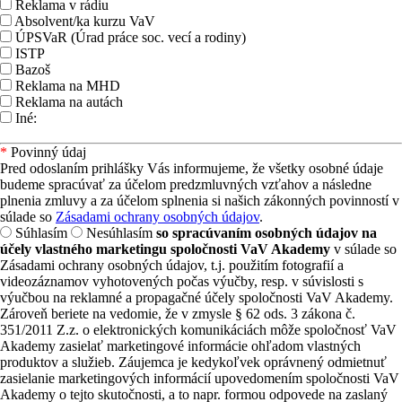
Reklama v rádiu
Absolvent/ka kurzu VaV
ÚPSVaR (Úrad práce soc. vecí a rodiny)
ISTP
Bazoš
Reklama na MHD
Reklama na autách
Iné:
*
Povinný údaj
Pred odoslaním prihlášky Vás informujeme, že všetky osobné údaje
budeme spracúvať za účelom predzmluvných vzťahov a následne
plnenia zmluvy a za účelom splnenia si našich zákonných povinností v
súlade so
Zásadami ochrany osobných údajov
.
Súhlasím
Nesúhlasím
so spracúvaním osobných údajov na
účely vlastného marketingu spoločnosti VaV Akademy
v súlade so
Zásadami ochrany osobných údajov, t.j. použitím fotografií a
videozáznamov vyhotovených počas výučby, resp. v súvislosti s
výučbou na reklamné a propagačné účely spoločnosti VaV Akademy.
Zároveň beriete na vedomie, že v zmysle § 62 ods. 3 zákona č.
351/2011 Z.z. o elektronických komunikáciách môže spoločnosť VaV
Akademy zasielať marketingové informácie ohľadom vlastných
produktov a služieb. Záujemca je kedykoľvek oprávnený odmietnuť
zasielanie marketingových informácií upovedomením spoločnosti VaV
Akademy o tejto skutočnosti, a to napr. formou odpovede na zaslaný