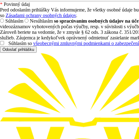
*
Povinný údaj
Pred odoslaním prihlášky Vás informujeme, že všetky osobné údaje b
so
Zásadami ochrany osobných údajov
.
Súhlasím
Nesúhlasím
so spracúvaním osobných údajov na úče
videozáznamov vyhotovených počas výučby, resp. v súvislosti s výuč
Zároveň beriete na vedomie, že v zmysle § 62 ods. 3 zákona č. 351/
služieb. Záujemca je kedykoľvek oprávnený odmietnuť zasielanie mark
Súhlasím so
všeobecnými zmluvnými podmienkami o zabezpečení
Odoslať prihlášku