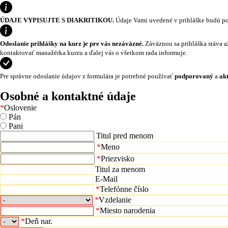
ÚDAJE VYPISUJTE S DIAKRITIKOU.
Údaje Vami uvedené v prihláške budú pou
Odoslanie prihlášky na kurz je pre vás nezáväzné.
Záväznou sa prihláška stáva a
kontaktovať manažérka kurzu a ďalej vás o všetkom rada informuje.
Pre správne odoslanie údajov z formulára je potrebné používať
podporovaný
a
ak
Osobné a kontaktné údaje
*
Oslovenie
Pán
Pani
Titul pred menom
*
Meno
*
Priezvisko
Titul za menom
E-Mail
*
Telefónne číslo
*
Vzdelanie
*
Miesto narodenia
*
Deň nar.