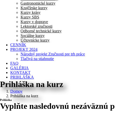
Gastronomické kurzy
Krajčírske kurzy
Kurzy krásy
Kurzy SBS
Kurzy v doprave
Lektorské zručnosti
Odborné technické kurzy
Sociálne kurzy
Účtovnícke kurzy
CENNÍK
PROJEKT 2024
Národný projekt Zručnosti pre trh práce
Tlačivá na stiahnutie
FAQ
GALÉRIA
KONTAKT
PRIHLÁŠKA
Prihláška na kurz
Domov
Prihláška na kurz
Prihláška
Vyplňte nasledovnú nezáväznú pr