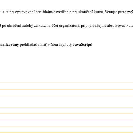
žité pri vystavovaní certifikátu/osvedčenia pri ukončení kurzu. Venujte preto
zvý
ž po uhradení zálohy za kurz na účet organizátora, príp. pri záujme absolvovať ku
tualizovaný
prehliadač a mať v ňom zapnutý
JavaScript!