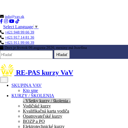
Loading...
info@vav.sk
Select Language
▼
+421 948 99 66 39
+421 917 14 81 36
+421 911 99 66 39
Dnes je
štvrtok 06.augusta 2026
, meniny má
Jozefína
Hľadať
RE-PAS kurzy VaV
SKUPINA VAV
Kto sme
KURZY / ŠKOLENIA
- Všetky kurzy / školenia -
Vodičské kurzy
Kvalifikačná karta vodiča
Opatrovateľské kurzy
BOZP a PO
Elektrotechnické kurzy