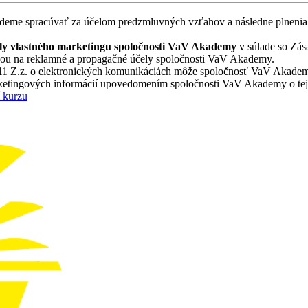
udeme spracúvať za účelom predzmluvných vzťahov a následne plnenia 
ly vlastného marketingu spoločnosti VaV Akademy
v súlade so Zása
bou na reklamné a propagačné účely spoločnosti VaV Akademy.
2011 Z.z. o elektronických komunikáciách môže spoločnosť VaV Akadem
etingových informácií upovedomením spoločnosti VaV Akademy o tejto 
 kurzu