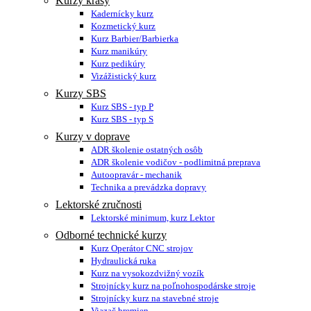
Kurzy krásy
Kadernícky kurz
Kozmetický kurz
Kurz Barbier/Barbierka
Kurz manikúry
Kurz pedikúry
Vizážistický kurz
Kurzy SBS
Kurz SBS - typ P
Kurz SBS - typ S
Kurzy v doprave
ADR školenie ostatných osôb
ADR školenie vodičov - podlimitná preprava
Autoopravár - mechanik
Technika a prevádzka dopravy
Lektorské zručnosti
Lektorské minimum, kurz Lektor
Odborné technické kurzy
Kurz Operátor CNC strojov
Hydraulická ruka
Kurz na vysokozdvižný vozík
Strojnícky kurz na poľnohospodárske stroje
Strojnícky kurz na stavebné stroje
Viazač bremien