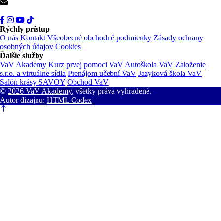
info@vav.sk
Rýchly prístup
O nás
Kontakt
Všeobecné obchodné podmienky
Zásady ochrany
osobných údajov
Cookies
Ďalšie služby
VaV Akademy
Kurz prvej pomoci VaV
Autoškola VaV
Založenie
s.r.o. a virtuálne sídla
Prenájom učební VaV
Jazyková škola VaV
Salón krásy SAVOY
Obchod VaV
©
2026 VaV Akademy
, všetky práva vyhradené.
Autor dizajnu:
HTML Codex