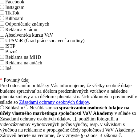
Facebook
Instagram
TikTok
Billboard
Odporúčanie známych
Reklama v rádiu
Absolvent/ka kurzu VaV
ÚPSVaR (Úrad práce soc. vecí a rodiny)
ISTP
Bazoš
Reklama na MHD
Reklama na autách
Iné:
*
Povinný údaj
Pred odoslaním prihlášky Vás informujeme, že všetky osobné údaje
budeme spracúvať za účelom predzmluvných vzťahov a následne
plnenia zmluvy a za účelom splnenia si našich zákonných povinností v
súlade so
Zásadami ochrany osobných údajov
.
Súhlasím
Nesúhlasím
so spracúvaním osobných údajov na
účely vlastného marketingu spoločnosti VaV Akademy
v súlade so
Zásadami ochrany osobných údajov, t.j. použitím fotografií a
videozáznamov vyhotovených počas výučby, resp. v súvislosti s
výučbou na reklamné a propagačné účely spoločnosti VaV Akademy.
Zároveň beriete na vedomie, že v zmysle § 62 ods. 3 zákona č.