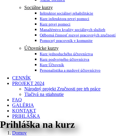
Sociálne kurzy
Inštruktor sociálnej rehabilitácie
Kurz inštruktora prvej pomoci
Kurz prvej pomoci
Manažérstvo kvality sociálnych služieb
Odborná činnosť rozvoj pracovných zručností
Pomocný pracovník v komunite
Účtovnícke kurzy
Kurz jednoduchého účtovníctva
Kurz podvojného účtovníctva
Kurz Účtovník
Personalistika a mzdové účtovníctvo
CENNÍK
PROJEKT 2024
Národný projekt Zručnosti pre trh práce
Tlačivá na stiahnutie
FAQ
GALÉRIA
KONTAKT
PRIHLÁŠKA
Prihláška na kurz
Domov