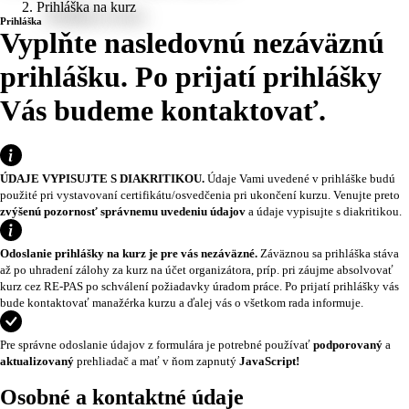
Prihláška na kurz
Prihláška
Vyplňte nasledovnú nezáväznú
prihlášku. Po prijatí prihlášky
Vás budeme kontaktovať.
ÚDAJE VYPISUJTE S DIAKRITIKOU.
Údaje Vami uvedené v prihláške budú
použité pri vystavovaní certifikátu/osvedčenia pri ukončení kurzu. Venujte preto
zvýšenú pozornosť správnemu uvedeniu údajov
a údaje vypisujte s diakritikou.
Odoslanie prihlášky na kurz je pre vás nezáväzné.
Záväznou sa prihláška stáva
až po uhradení zálohy za kurz na účet organizátora, príp. pri záujme absolvovať
kurz cez RE-PAS po schválení požiadavky úradom práce. Po prijatí prihlášky vás
bude kontaktovať manažérka kurzu a ďalej vás o všetkom rada informuje.
Pre správne odoslanie údajov z formulára je potrebné používať
podporovaný
a
aktualizovaný
prehliadač a mať v ňom zapnutý
JavaScript!
Osobné a kontaktné údaje