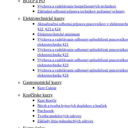
BOZP a PO
Výchova a vzdelávanie bezpečnostných technikov
Základná odborná príprava technikov požiarnej ochrany
Elektrotechnické kurzy
Aktualizačná odborná príprava pracovníkov v elektrotech
§22, §23 a §24
Elektrotechnické minimum
Výchova a vzdelávanie odbornej spôsobilosti pracovníko
elektrotechnike §21
Výchova a vzdelávanie odbornej spôsobilosti pracovníko
elektrotechnike §22
Výchova a vzdelávanie odbornej spôsobilosti pracovníko
elektrotechnike §23
Výchova a vzdelávanie odbornej spôsobilosti pracovníko
elektrotechnike §24
Gastronomické kurzy
Kurz Cukrár
Krajčírske kurzy
Kurz Krajčír
Návrh a tvorba bytových doplnkov a hračiek
Patchwork
Tvorba modelových odevov
Základy šitia jednoduchých odevov