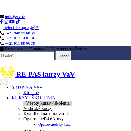
Loading...
info@vav.sk
Select Language
▼
+421 948 99 66 39
+421 917 14 81 36
+421 911 99 66 39
Dnes je
piatok 07.augusta 2026
, meniny má
Štefánia
Hľadať
RE-PAS kurzy VaV
SKUPINA VAV
Kto sme
KURZY / ŠKOLENIA
- Všetky kurzy / školenia -
Vodičské kurzy
Kvalifikačná karta vodiča
Opatrovateľské kurzy
Opatrovateľský kurz