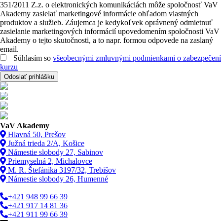
351/2011 Z.z. o elektronických komunikáciách môže spoločnosť VaV
Akademy zasielať marketingové informácie ohľadom vlastných
produktov a služieb. Záujemca je kedykoľvek oprávnený odmietnuť
zasielanie marketingových informácií upovedomením spoločnosti VaV
Akademy o tejto skutočnosti, a to napr. formou odpovede na zaslaný
email.
Súhlasím so
všeobecnými zmluvnými podmienkami o zabezpečení
kurzu
Odoslať prihlášku
VaV Akademy
Hlavná 50, Prešov
Južná trieda 2/A, Košice
Námestie slobody 27, Sabinov
Priemyselná 2, Michalovce
M. R. Štefánika 3197/32, Trebišov
Námestie slobody 26, Humenné
+421 948 99 66 39
+421 917 14 81 36
+421 911 99 66 39