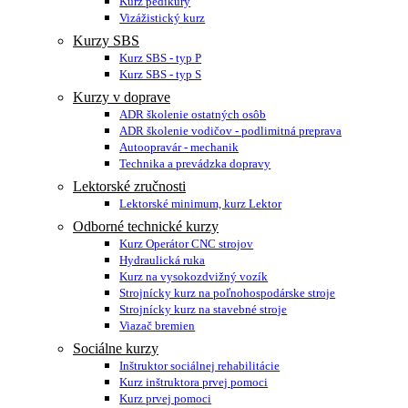
Kurz pedikúry
Vizážistický kurz
Kurzy SBS
Kurz SBS - typ P
Kurz SBS - typ S
Kurzy v doprave
ADR školenie ostatných osôb
ADR školenie vodičov - podlimitná preprava
Autoopravár - mechanik
Technika a prevádzka dopravy
Lektorské zručnosti
Lektorské minimum, kurz Lektor
Odborné technické kurzy
Kurz Operátor CNC strojov
Hydraulická ruka
Kurz na vysokozdvižný vozík
Strojnícky kurz na poľnohospodárske stroje
Strojnícky kurz na stavebné stroje
Viazač bremien
Sociálne kurzy
Inštruktor sociálnej rehabilitácie
Kurz inštruktora prvej pomoci
Kurz prvej pomoci