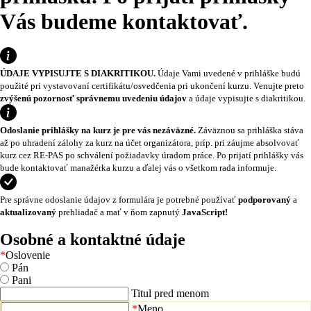
Vás budeme kontaktovať.
ÚDAJE VYPISUJTE S DIAKRITIKOU.
Údaje Vami uvedené v prihláške budú
použité pri vystavovaní certifikátu/osvedčenia pri ukončení kurzu. Venujte preto
zvýšenú pozornosť správnemu uvedeniu údajov
a údaje vypisujte s diakritikou.
Odoslanie prihlášky na kurz je pre vás nezáväzné.
Záväznou sa prihláška stáva
až po uhradení zálohy za kurz na účet organizátora, príp. pri záujme absolvovať
kurz cez RE-PAS po schválení požiadavky úradom práce. Po prijatí prihlášky vás
bude kontaktovať manažérka kurzu a ďalej vás o všetkom rada informuje.
Pre správne odoslanie údajov z formulára je potrebné používať
podporovaný
a
aktualizovaný
prehliadač a mať v ňom zapnutý
JavaScript!
Osobné a kontaktné údaje
*
Oslovenie
Pán
Pani
Titul pred menom
*
Meno