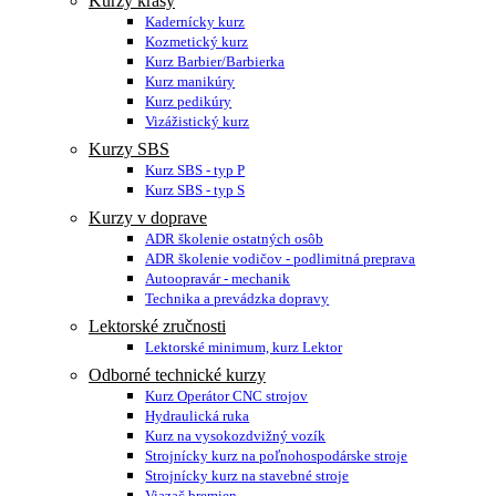
Kurzy krásy
Kadernícky kurz
Kozmetický kurz
Kurz Barbier/Barbierka
Kurz manikúry
Kurz pedikúry
Vizážistický kurz
Kurzy SBS
Kurz SBS - typ P
Kurz SBS - typ S
Kurzy v doprave
ADR školenie ostatných osôb
ADR školenie vodičov - podlimitná preprava
Autoopravár - mechanik
Technika a prevádzka dopravy
Lektorské zručnosti
Lektorské minimum, kurz Lektor
Odborné technické kurzy
Kurz Operátor CNC strojov
Hydraulická ruka
Kurz na vysokozdvižný vozík
Strojnícky kurz na poľnohospodárske stroje
Strojnícky kurz na stavebné stroje
Viazač bremien