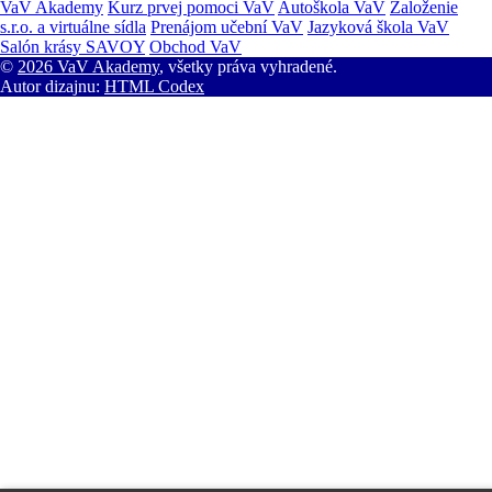
VaV Akademy
Kurz prvej pomoci VaV
Autoškola VaV
Založenie
s.r.o. a virtuálne sídla
Prenájom učební VaV
Jazyková škola VaV
Salón krásy SAVOY
Obchod VaV
©
2026 VaV Akademy
, všetky práva vyhradené.
Autor dizajnu:
HTML Codex