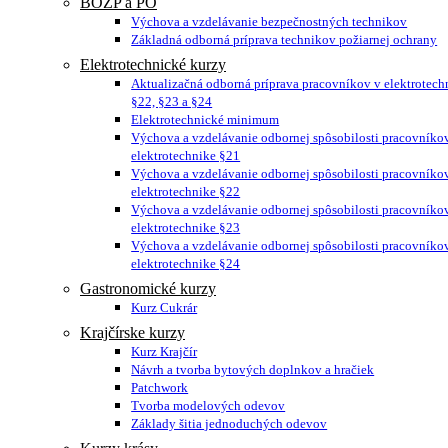
BOZP a PO
Výchova a vzdelávanie bezpečnostných technikov
Základná odborná príprava technikov požiarnej ochrany
Elektrotechnické kurzy
Aktualizačná odborná príprava pracovníkov v elektrotech
§22, §23 a §24
Elektrotechnické minimum
Výchova a vzdelávanie odbornej spôsobilosti pracovníko
elektrotechnike §21
Výchova a vzdelávanie odbornej spôsobilosti pracovníko
elektrotechnike §22
Výchova a vzdelávanie odbornej spôsobilosti pracovníko
elektrotechnike §23
Výchova a vzdelávanie odbornej spôsobilosti pracovníko
elektrotechnike §24
Gastronomické kurzy
Kurz Cukrár
Krajčírske kurzy
Kurz Krajčír
Návrh a tvorba bytových doplnkov a hračiek
Patchwork
Tvorba modelových odevov
Základy šitia jednoduchých odevov