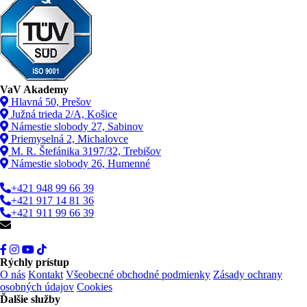
VaV Akademy
Hlavná 50, Prešov
Južná trieda 2/A, Košice
Námestie slobody 27, Sabinov
Priemyselná 2, Michalovce
M. R. Štefánika 3197/32, Trebišov
Námestie slobody 26, Humenné
+421 948 99 66 39
+421 917 14 81 36
+421 911 99 66 39
info@vav.sk
Rýchly prístup
O nás
Kontakt
Všeobecné obchodné podmienky
Zásady ochrany
osobných údajov
Cookies
Ďalšie služby