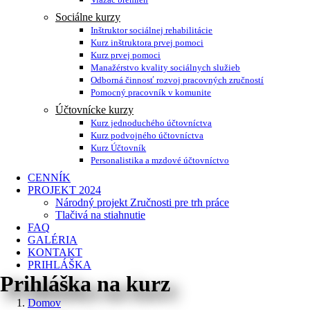
Sociálne kurzy
Inštruktor sociálnej rehabilitácie
Kurz inštruktora prvej pomoci
Kurz prvej pomoci
Manažérstvo kvality sociálnych služieb
Odborná činnosť rozvoj pracovných zručností
Pomocný pracovník v komunite
Účtovnícke kurzy
Kurz jednoduchého účtovníctva
Kurz podvojného účtovníctva
Kurz Účtovník
Personalistika a mzdové účtovníctvo
CENNÍK
PROJEKT 2024
Národný projekt Zručnosti pre trh práce
Tlačivá na stiahnutie
FAQ
GALÉRIA
KONTAKT
PRIHLÁŠKA
Prihláška na kurz
Domov