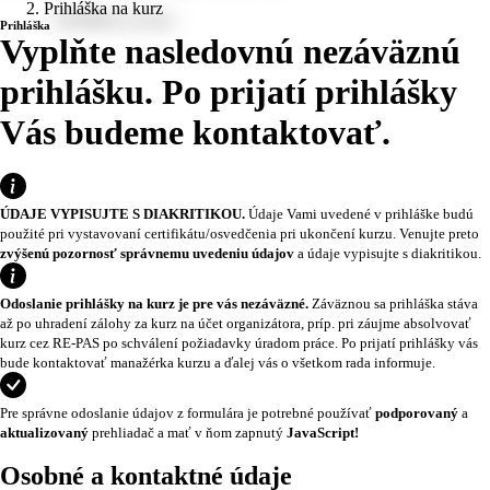
Prihláška na kurz
Prihláška
Vyplňte nasledovnú nezáväznú
prihlášku. Po prijatí prihlášky
Vás budeme kontaktovať.
ÚDAJE VYPISUJTE S DIAKRITIKOU.
Údaje Vami uvedené v prihláške budú
použité pri vystavovaní certifikátu/osvedčenia pri ukončení kurzu. Venujte preto
zvýšenú pozornosť správnemu uvedeniu údajov
a údaje vypisujte s diakritikou.
Odoslanie prihlášky na kurz je pre vás nezáväzné.
Záväznou sa prihláška stáva
až po uhradení zálohy za kurz na účet organizátora, príp. pri záujme absolvovať
kurz cez RE-PAS po schválení požiadavky úradom práce. Po prijatí prihlášky vás
bude kontaktovať manažérka kurzu a ďalej vás o všetkom rada informuje.
Pre správne odoslanie údajov z formulára je potrebné používať
podporovaný
a
aktualizovaný
prehliadač a mať v ňom zapnutý
JavaScript!
Osobné a kontaktné údaje