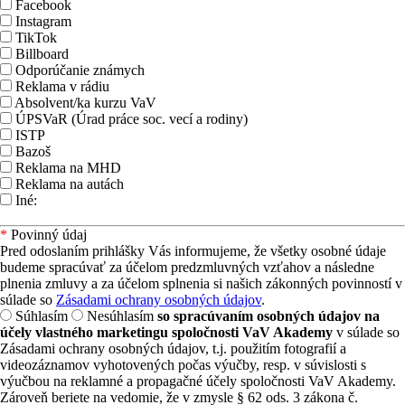
Facebook
Instagram
TikTok
Billboard
Odporúčanie známych
Reklama v rádiu
Absolvent/ka kurzu VaV
ÚPSVaR (Úrad práce soc. vecí a rodiny)
ISTP
Bazoš
Reklama na MHD
Reklama na autách
Iné:
*
Povinný údaj
Pred odoslaním prihlášky Vás informujeme, že všetky osobné údaje
budeme spracúvať za účelom predzmluvných vzťahov a následne
plnenia zmluvy a za účelom splnenia si našich zákonných povinností v
súlade so
Zásadami ochrany osobných údajov
.
Súhlasím
Nesúhlasím
so spracúvaním osobných údajov na
účely vlastného marketingu spoločnosti VaV Akademy
v súlade so
Zásadami ochrany osobných údajov, t.j. použitím fotografií a
videozáznamov vyhotovených počas výučby, resp. v súvislosti s
výučbou na reklamné a propagačné účely spoločnosti VaV Akademy.
Zároveň beriete na vedomie, že v zmysle § 62 ods. 3 zákona č.