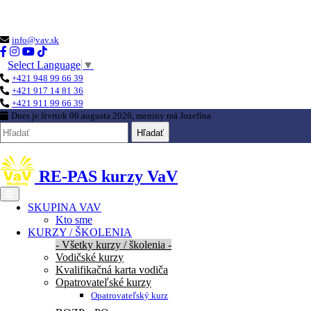
Loading...
info@vav.sk
Select Language
▼
+421 948 99 66 39
+421 917 14 81 36
+421 911 99 66 39
Dnes je
štvrtok 06.augusta 2026
, meniny má
Jozefína
Hľadať
RE-PAS kurzy VaV
SKUPINA VAV
Kto sme
KURZY / ŠKOLENIA
- Všetky kurzy / školenia -
Vodičské kurzy
Kvalifikačná karta vodiča
Opatrovateľské kurzy
Opatrovateľský kurz