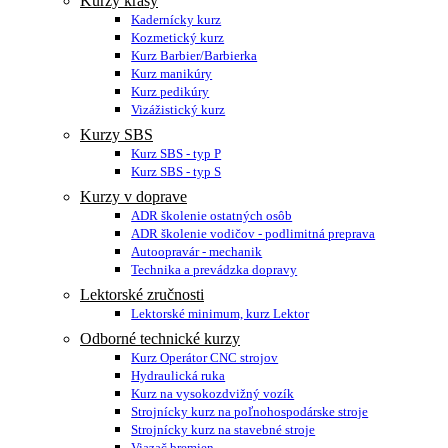
Kurzy krásy
Kadernícky kurz
Kozmetický kurz
Kurz Barbier/Barbierka
Kurz manikúry
Kurz pedikúry
Vizážistický kurz
Kurzy SBS
Kurz SBS - typ P
Kurz SBS - typ S
Kurzy v doprave
ADR školenie ostatných osôb
ADR školenie vodičov - podlimitná preprava
Autoopravár - mechanik
Technika a prevádzka dopravy
Lektorské zručnosti
Lektorské minimum, kurz Lektor
Odborné technické kurzy
Kurz Operátor CNC strojov
Hydraulická ruka
Kurz na vysokozdvižný vozík
Strojnícky kurz na poľnohospodárske stroje
Strojnícky kurz na stavebné stroje
Viazač bremien