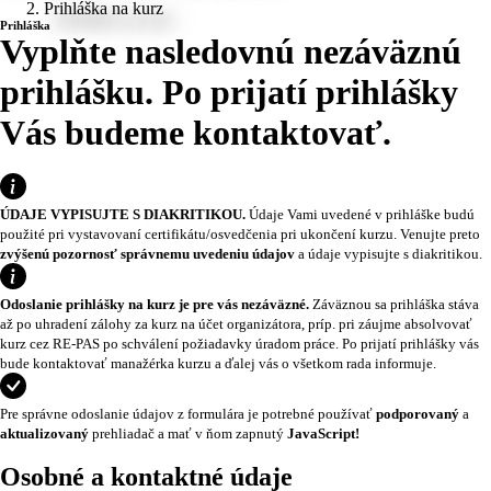
Prihláška na kurz
Prihláška
Vyplňte nasledovnú nezáväznú
prihlášku. Po prijatí prihlášky
Vás budeme kontaktovať.
ÚDAJE VYPISUJTE S DIAKRITIKOU.
Údaje Vami uvedené v prihláške budú
použité pri vystavovaní certifikátu/osvedčenia pri ukončení kurzu. Venujte preto
zvýšenú pozornosť správnemu uvedeniu údajov
a údaje vypisujte s diakritikou.
Odoslanie prihlášky na kurz je pre vás nezáväzné.
Záväznou sa prihláška stáva
až po uhradení zálohy za kurz na účet organizátora, príp. pri záujme absolvovať
kurz cez RE-PAS po schválení požiadavky úradom práce. Po prijatí prihlášky vás
bude kontaktovať manažérka kurzu a ďalej vás o všetkom rada informuje.
Pre správne odoslanie údajov z formulára je potrebné používať
podporovaný
a
aktualizovaný
prehliadač a mať v ňom zapnutý
JavaScript!
Osobné a kontaktné údaje