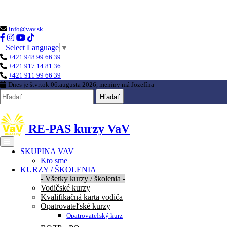
Loading...
info@vav.sk
Select Language
▼
+421 948 99 66 39
+421 917 14 81 36
+421 911 99 66 39
Dnes je
štvrtok 06.augusta 2026
, meniny má
Jozefína
Hľadať
RE-PAS kurzy VaV
SKUPINA VAV
Kto sme
KURZY / ŠKOLENIA
- Všetky kurzy / školenia -
Vodičské kurzy
Kvalifikačná karta vodiča
Opatrovateľské kurzy
Opatrovateľský kurz