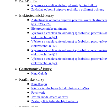
BOZP a PO
Výchova a vzdelávanie bezpečnostných technikov
Základná odborná príprava technikov požiarnej ochrany
Elektrotechnické kurzy
Aktualizačná odborná príprava pracovníkov v elektrotech
§22, §23 a §24
Elektrotechnické minimum
Výchova a vzdelávanie odbornej spôsobilosti pracovníko
elektrotechnike §21
Výchova a vzdelávanie odbornej spôsobilosti pracovníko
elektrotechnike §22
Výchova a vzdelávanie odbornej spôsobilosti pracovníko
elektrotechnike §23
Výchova a vzdelávanie odbornej spôsobilosti pracovníko
elektrotechnike §24
Gastronomické kurzy
Kurz Cukrár
Krajčírske kurzy
Kurz Krajčír
Návrh a tvorba bytových doplnkov a hračiek
Patchwork
Tvorba modelových odevov
Základy šitia jednoduchých odevov