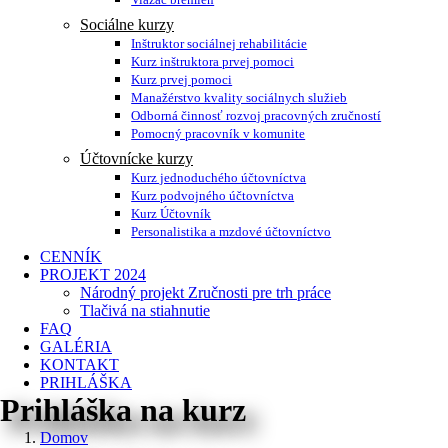
Sociálne kurzy
Inštruktor sociálnej rehabilitácie
Kurz inštruktora prvej pomoci
Kurz prvej pomoci
Manažérstvo kvality sociálnych služieb
Odborná činnosť rozvoj pracovných zručností
Pomocný pracovník v komunite
Účtovnícke kurzy
Kurz jednoduchého účtovníctva
Kurz podvojného účtovníctva
Kurz Účtovník
Personalistika a mzdové účtovníctvo
CENNÍK
PROJEKT 2024
Národný projekt Zručnosti pre trh práce
Tlačivá na stiahnutie
FAQ
GALÉRIA
KONTAKT
PRIHLÁŠKA
Prihláška na kurz
Domov