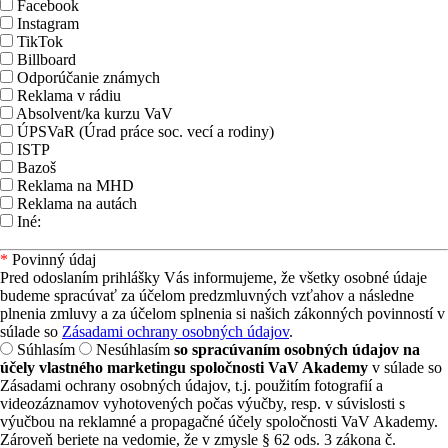
Facebook
Instagram
TikTok
Billboard
Odporúčanie známych
Reklama v rádiu
Absolvent/ka kurzu VaV
ÚPSVaR (Úrad práce soc. vecí a rodiny)
ISTP
Bazoš
Reklama na MHD
Reklama na autách
Iné:
*
Povinný údaj
Pred odoslaním prihlášky Vás informujeme, že všetky osobné údaje
budeme spracúvať za účelom predzmluvných vzťahov a následne
plnenia zmluvy a za účelom splnenia si našich zákonných povinností v
súlade so
Zásadami ochrany osobných údajov
.
Súhlasím
Nesúhlasím
so spracúvaním osobných údajov na
účely vlastného marketingu spoločnosti VaV Akademy
v súlade so
Zásadami ochrany osobných údajov, t.j. použitím fotografií a
videozáznamov vyhotovených počas výučby, resp. v súvislosti s
výučbou na reklamné a propagačné účely spoločnosti VaV Akademy.
Zároveň beriete na vedomie, že v zmysle § 62 ods. 3 zákona č.