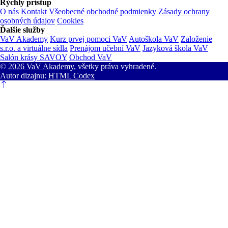
Rýchly prístup
O nás
Kontakt
Všeobecné obchodné podmienky
Zásady ochrany
osobných údajov
Cookies
Ďalšie služby
VaV Akademy
Kurz prvej pomoci VaV
Autoškola VaV
Založenie
s.r.o. a virtuálne sídla
Prenájom učební VaV
Jazyková škola VaV
Salón krásy SAVOY
Obchod VaV
©
2026 VaV Akademy
, všetky práva vyhradené.
Autor dizajnu:
HTML Codex