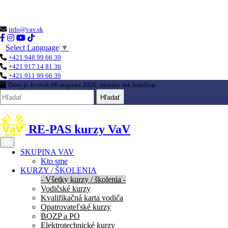
Loading...
info@vav.sk
Select Language
▼
+421 948 99 66 39
+421 917 14 81 36
+421 911 99 66 39
Dnes je
štvrtok 06.augusta 2026
, meniny má
Jozefína
Hľadať
RE-PAS kurzy VaV
SKUPINA VAV
Kto sme
KURZY / ŠKOLENIA
- Všetky kurzy / školenia -
Vodičské kurzy
Kvalifikačná karta vodiča
Opatrovateľské kurzy
BOZP a PO
Elektrotechnické kurzy