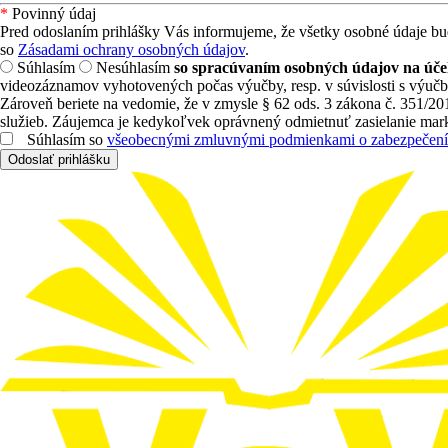
*
Povinný údaj
Pred odoslaním prihlášky Vás informujeme, že všetky osobné údaje b
so
Zásadami ochrany osobných údajov
.
Súhlasím
Nesúhlasím
so spracúvaním osobných údajov na úče
videozáznamov vyhotovených počas výučby, resp. v súvislosti s výuč
Zároveň beriete na vedomie, že v zmysle § 62 ods. 3 zákona č. 351/
služieb. Záujemca je kedykoľvek oprávnený odmietnuť zasielanie mark
Súhlasím so
všeobecnými zmluvnými podmienkami o zabezpečení
Odoslať prihlášku