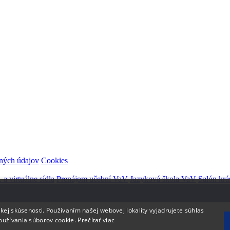
ných údajov
Cookies
. a virtuálne sídla
Prenájom učební VaV
Jazyková škola VaV
Salón k
.
kej skúsenosti. Používaním našej webovej lokality vyjadrujete súhlas
oužívania súborov cookie.
Prečítať viac