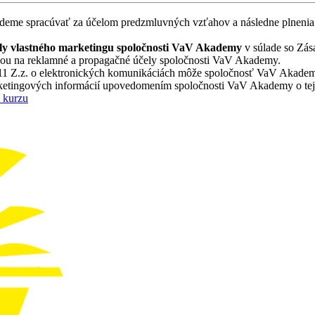
udeme spracúvať za účelom predzmluvných vzťahov a následne plnenia 
ly vlastného marketingu spoločnosti VaV Akademy
v súlade so Zása
bou na reklamné a propagačné účely spoločnosti VaV Akademy.
2011 Z.z. o elektronických komunikáciách môže spoločnosť VaV Akadem
etingových informácií upovedomením spoločnosti VaV Akademy o tejto 
 kurzu