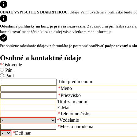
ÚDAJE VYPISUJTE S DIAKRITIKOU.
Údaje Vami uvedené v prihláške budú pou
Odoslanie prihlášky na kurz je pre vás nezáväzné.
Záväznou sa prihláška stáva a
kontaktovať manažérka kurzu a ďalej vás o všetkom rada informuje.
Pre správne odoslanie údajov z formulára je potrebné používať
podporovaný
a
ak
Osobné a kontaktné údaje
*
Oslovenie
Pán
Pani
Titul pred menom
*
Meno
*
Priezvisko
Titul za menom
E-Mail
*
Telefónne číslo
*
Vzdelanie
*
Miesto narodenia
*
Deň nar.