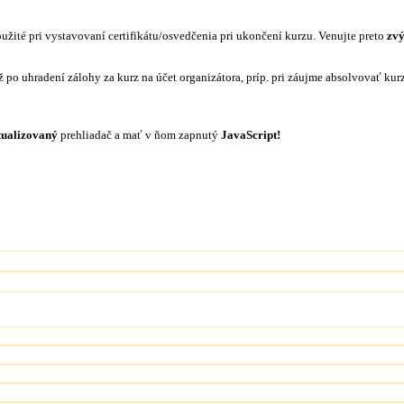
žité pri vystavovaní certifikátu/osvedčenia pri ukončení kurzu. Venujte preto
zvý
ž po uhradení zálohy za kurz na účet organizátora, príp. pri záujme absolvovať ku
tualizovaný
prehliadač a mať v ňom zapnutý
JavaScript!