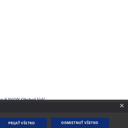
rásy SAVOY
Obchod VaV
×
ODMIETNUŤ VŠETKO
PRIJAŤ VŠETKO