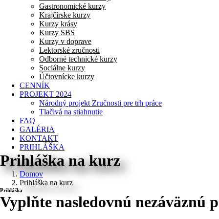
Gastronomické kurzy
Krajčírske kurzy
Kurzy krásy
Kurzy SBS
Kurzy v doprave
Lektorské zručnosti
Odborné technické kurzy
Sociálne kurzy
Účtovnícke kurzy
CENNÍK
PROJEKT 2024
Národný projekt Zručnosti pre trh práce
Tlačivá na stiahnutie
FAQ
GALÉRIA
KONTAKT
PRIHLÁŠKA
Prihláška na kurz
Domov
Prihláška na kurz
Prihláška
Vyplňte nasledovnú nezáväznú pr