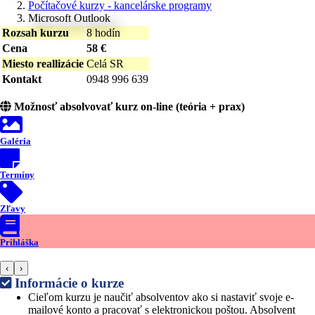
Počítačové kurzy - kancelárske programy
Microsoft Outlook
Rozsah kurzu
8 hodín
Cena
58 €
Miesto reallizácie
Celá SR
Kontakt
0948 996 639
Možnosť absolvovať kurz on-line (teória + prax)
Galéria
Termíny
Zľavy
Prihláška
‹
›
Informácie o kurze
Cieľom kurzu je naučiť absolventov ako si nastaviť svoje e-
mailové konto a pracovať s elektronickou poštou. Absolvent