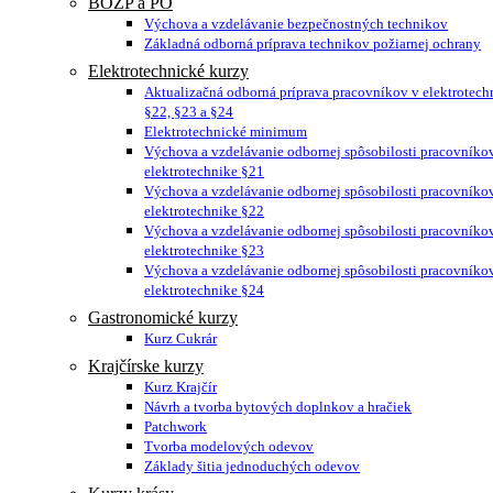
BOZP a PO
Výchova a vzdelávanie bezpečnostných technikov
Základná odborná príprava technikov požiarnej ochrany
Elektrotechnické kurzy
Aktualizačná odborná príprava pracovníkov v elektrotech
§22, §23 a §24
Elektrotechnické minimum
Výchova a vzdelávanie odbornej spôsobilosti pracovníko
elektrotechnike §21
Výchova a vzdelávanie odbornej spôsobilosti pracovníko
elektrotechnike §22
Výchova a vzdelávanie odbornej spôsobilosti pracovníko
elektrotechnike §23
Výchova a vzdelávanie odbornej spôsobilosti pracovníko
elektrotechnike §24
Gastronomické kurzy
Kurz Cukrár
Krajčírske kurzy
Kurz Krajčír
Návrh a tvorba bytových doplnkov a hračiek
Patchwork
Tvorba modelových odevov
Základy šitia jednoduchých odevov