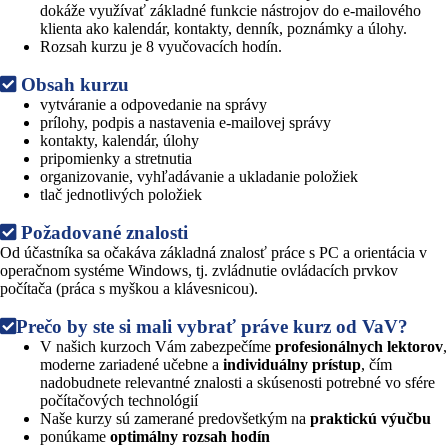
dokáže využívať základné funkcie nástrojov do e-mailového
klienta ako kalendár, kontakty, denník, poznámky a úlohy.
Rozsah kurzu je 8 vyučovacích hodín.
Obsah kurzu
vytváranie a odpovedanie na správy
prílohy, podpis a nastavenia e-mailovej správy
kontakty, kalendár, úlohy
pripomienky a stretnutia
organizovanie, vyhľadávanie a ukladanie položiek
tlač jednotlivých položiek
Požadované znalosti
Od účastníka sa očakáva základná znalosť práce s PC a orientácia v
operačnom systéme Windows, tj. zvládnutie ovládacích prvkov
počítača (práca s myškou a klávesnicou).
Prečo by ste si mali vybrať práve kurz od VaV?
V našich kurzoch Vám zabezpečíme
profesionálnych lektorov
,
moderne zariadené učebne a
individuálny prístup
, čím
nadobudnete relevantné znalosti a skúsenosti potrebné vo sfére
počítačových technológií
Naše kurzy sú zamerané predovšetkým na
praktickú výučbu
ponúkame
optimálny rozsah hodín