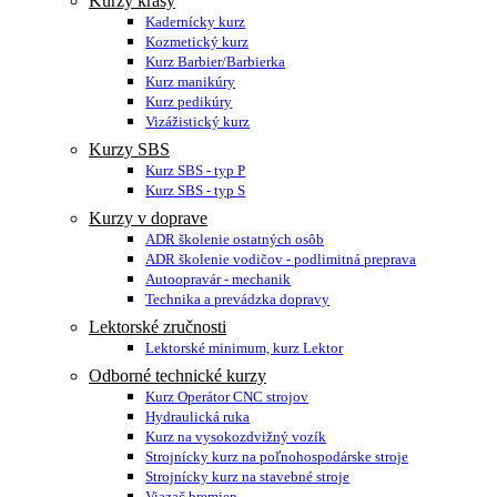
Kurzy krásy
Kadernícky kurz
Kozmetický kurz
Kurz Barbier/Barbierka
Kurz manikúry
Kurz pedikúry
Vizážistický kurz
Kurzy SBS
Kurz SBS - typ P
Kurz SBS - typ S
Kurzy v doprave
ADR školenie ostatných osôb
ADR školenie vodičov - podlimitná preprava
Autoopravár - mechanik
Technika a prevádzka dopravy
Lektorské zručnosti
Lektorské minimum, kurz Lektor
Odborné technické kurzy
Kurz Operátor CNC strojov
Hydraulická ruka
Kurz na vysokozdvižný vozík
Strojnícky kurz na poľnohospodárske stroje
Strojnícky kurz na stavebné stroje
Viazač bremien