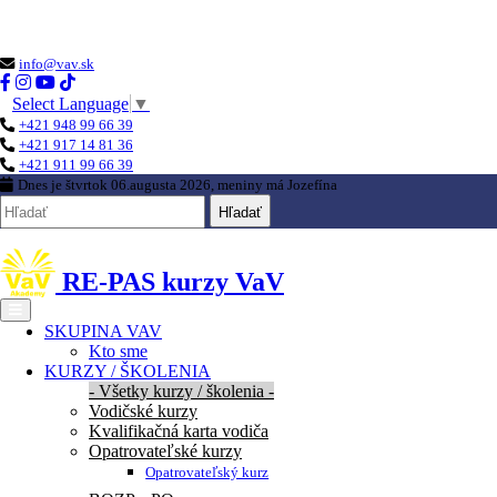
Loading...
info@vav.sk
Select Language
▼
+421 948 99 66 39
+421 917 14 81 36
+421 911 99 66 39
Dnes je
štvrtok 06.augusta 2026
, meniny má
Jozefína
Hľadať
RE-PAS kurzy VaV
SKUPINA VAV
Kto sme
KURZY / ŠKOLENIA
- Všetky kurzy / školenia -
Vodičské kurzy
Kvalifikačná karta vodiča
Opatrovateľské kurzy
Opatrovateľský kurz