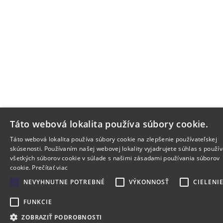
Táto webová lokalita používa súbory cookie.
Táto webová lokalita používa súbory cookie na zlepšenie používateľskej
skúsenosti. Používaním našej webovej lokality vyjadrujete súhlas s použí
všetkých súborov cookie v súlade s našimi zásadami používania súborov
cookie.
Prečítať viac
NEVYHNUTNE POTREBNÉ
VÝKONNOSŤ
CIELENI
FUNKCIE
ZOBRAZIŤ PODROBNOSTI