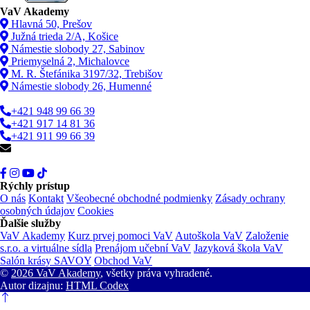
VaV Akademy
Hlavná 50, Prešov
Južná trieda 2/A, Košice
Námestie slobody 27, Sabinov
Priemyselná 2, Michalovce
M. R. Štefánika 3197/32, Trebišov
Námestie slobody 26, Humenné
+421 948 99 66 39
+421 917 14 81 36
+421 911 99 66 39
info@vav.sk
Rýchly prístup
O nás
Kontakt
Všeobecné obchodné podmienky
Zásady ochrany
osobných údajov
Cookies
Ďalšie služby
VaV Akademy
Kurz prvej pomoci VaV
Autoškola VaV
Založenie
s.r.o. a virtuálne sídla
Prenájom učební VaV
Jazyková škola VaV
Salón krásy SAVOY
Obchod VaV
©
2026 VaV Akademy
, všetky práva vyhradené.
Autor dizajnu:
HTML Codex