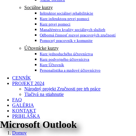
Sociálne kurzy
Inštruktor sociálnej rehabilitácie
Kurz inštruktora prvej pomoci
Kurz prvej pomoci
Manažérstvo kvality sociálnych služieb
Odborná činnosť rozvoj pracovných zručností
Pomocný pracovník v komunite
Účtovnícke kurzy
Kurz jednoduchého účtovníctva
Kurz podvojného účtovníctva
Kurz Účtovník
Personalistika a mzdové účtovníctvo
CENNÍK
PROJEKT 2024
Národný projekt Zručnosti pre trh práce
Tlačivá na stiahnutie
FAQ
GALÉRIA
KONTAKT
PRIHLÁŠKA
Microsoft Outlook
Domov