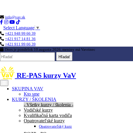
Loading...
info@vav.sk
Select Language
▼
+421 948 99 66 39
+421 917 14 81 36
+421 911 99 66 39
Dnes je
pondelok 10.augusta 2026
, meniny má
Vavrinec
Hľadať
RE-PAS kurzy VaV
SKUPINA VAV
Kto sme
KURZY / ŠKOLENIA
- Všetky kurzy / školenia -
Vodičské kurzy
Kvalifikačná karta vodiča
Opatrovateľské kurzy
Opatrovateľský kurz