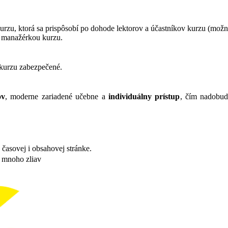
 kurzu, ktorá sa prispôsobí po dohode lektorov a účastníkov kurzu (mož
 manažérkou kurzu.
 kurzu zabezpečené.
ov
, moderne zariadené učebne a
individuálny prístup
, čím nadobudn
časovej i obsahovej stránke.
ť mnoho zliav