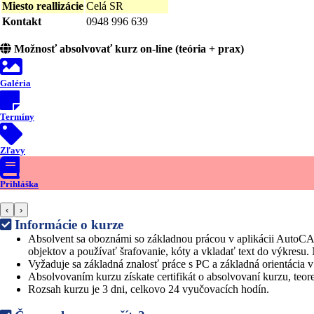
Miesto reallizácie
Celá SR
Kontakt
0948 996 639
Možnosť absolvovať kurz on-line (teória + prax)
Galéria
Termíny
Zľavy
Prihláška
‹
›
Informácie o kurze
Absolvent sa oboznámi so základnou prácou v aplikácii AutoCAD
objektov a používať šrafovanie, kóty a vkladať text do výkresu. 
Vyžaduje sa základná znalosť práce s PC a základná orientáci
Absolvovaním kurzu získate certifikát o absolvovaní kurzu, teore
Rozsah kurzu je 3 dni, celkovo 24 vyučovacích hodín.