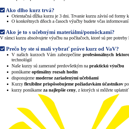
Ako dlho kurz trvá?
Orientačná dĺžka kurzu je 3 dni. Trvanie kurzu závisí od formy
O konkrétnych dňoch a časoch výučby budete včas informovaní
Ako je to s učebnými materiálmi/pomôckami?
V rámci kurzu absolvujete výučbu na počítačoch, ktoré sú pre potreby
Prečo by ste si mali vybrať práve kurz od VaV?
V našich kurzoch Vám zabezpečíme
profesionálnych lektor
technológií
Naše kurzy sú zamerané predovšetkým na
praktickú výučbu
ponúkame
optimálny rozsah hodín
disponujeme
moderne zariadenými učebňami
Kurzy
flexibilne prispôsobujeme požiadavkám účastníkov
po 
kurzy ponúkame
za najlepšie ceny
, z ktorých si môžete uplatni