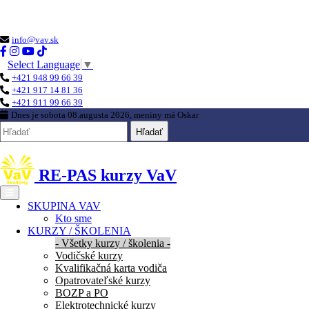
Loading...
info@vav.sk
Select Language
▼
+421 948 99 66 39
+421 917 14 81 36
+421 911 99 66 39
Dnes je
sobota 08.augusta 2026
, meniny má
Oskar
Hľadať
RE-PAS kurzy VaV
SKUPINA VAV
Kto sme
KURZY / ŠKOLENIA
- Všetky kurzy / školenia -
Vodičské kurzy
Kvalifikačná karta vodiča
Opatrovateľské kurzy
BOZP a PO
Elektrotechnické kurzy