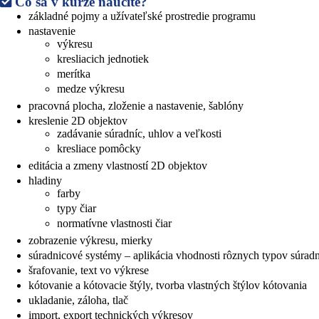
Čo sa v kurze naučíte?
základné pojmy a užívateľské prostredie programu
nastavenie
výkresu
kresliacich jednotiek
merítka
medze výkresu
pracovná plocha, zloženie a nastavenie, šablóny
kreslenie 2D objektov
zadávanie súradníc, uhlov a veľkosti
kresliace pomôcky
editácia a zmeny vlastností 2D objektov
hladiny
farby
typy čiar
normatívne vlastnosti čiar
zobrazenie výkresu, mierky
súradnicové systémy – aplikácia vhodnosti rôznych typov súra
šrafovanie, text vo výkrese
kótovanie a kótovacie štýly, tvorba vlastných štýlov kótovania
ukladanie, záloha, tlač
import, export technických výkresov