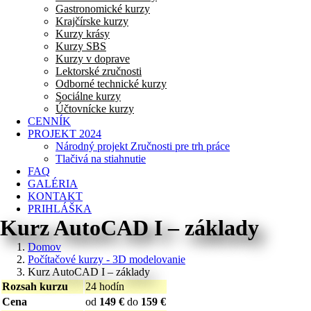
Gastronomické kurzy
Krajčírske kurzy
Kurzy krásy
Kurzy SBS
Kurzy v doprave
Lektorské zručnosti
Odborné technické kurzy
Sociálne kurzy
Účtovnícke kurzy
CENNÍK
PROJEKT 2024
Národný projekt Zručnosti pre trh práce
Tlačivá na stiahnutie
FAQ
GALÉRIA
KONTAKT
PRIHLÁŠKA
Kurz AutoCAD I – základy
Domov
Počítačové kurzy - 3D modelovanie
Kurz AutoCAD I – základy
Rozsah kurzu
24 hodín
Cena
od
149 €
do
159 €